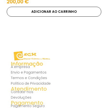
200,00
€
ADICIONAR AO CARRINHO
Informação
A empresa
Envio e Pagamentos
Termos e Condições
Política de Privacidade
Atendimento
Contate-nos
Devoluções
Pagamento
Pagamento Seguro