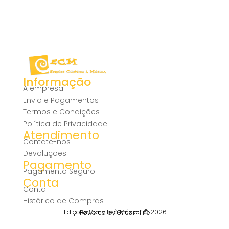
Informação
A empresa
Envio e Pagamentos
Termos e Condições
Política de Privacidade
Atendimento
Contate-nos
Devoluções
Pagamento
Pagamento Seguro
Conta
Conta
Histórico de Compras
Edições Convite à Música © 2026
Powered by Streamline