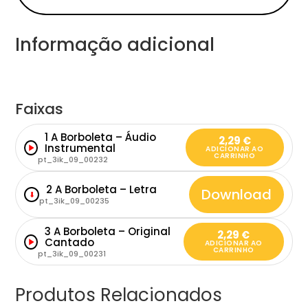
Informação adicional
Faixas
1 A Borboleta – Áudio
2,29
€
Instrumental
ADICIONAR AO
CARRINHO
pt_3ik_09_00232
2 A Borboleta – Letra
Download
⬇
pt_3ik_09_00235
3 A Borboleta – Original
2,29
€
Cantado
ADICIONAR AO
CARRINHO
pt_3ik_09_00231
Produtos Relacionados