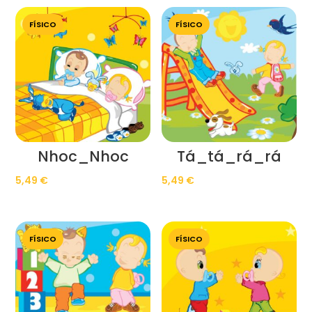
FÍSICO
FÍSICO
Nhoc_Nhoc
Tá_tá_rá_rá
5,49
€
5,49
€
FÍSICO
FÍSICO