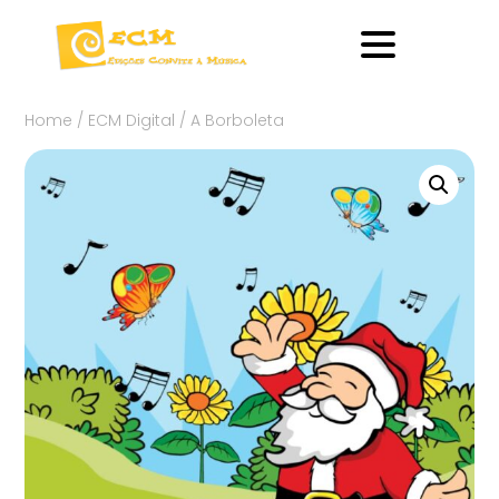
Home
/
ECM Digital
/ A Borboleta