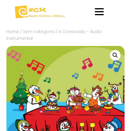
Home
/
Sem categoria
/ A Consoada – Áudio
Instrumental