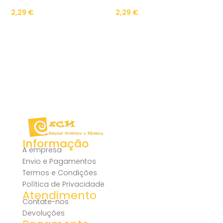
2,29
€
2,29
€
Informação
A empresa
Envio e Pagamentos
Termos e Condições
Política de Privacidade
Atendimento
Contate-nos
Devoluções