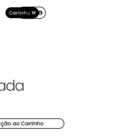
Carrinho
Conta
ada
eção ao Carrinho