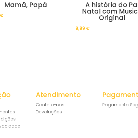
Mamã, Papá
A história do Pa
Natal com Musi
€
Original
9,99
€
ção
Atendimento
Pagamen
Contate-nos
Pagamento Seg
amentos
Devoluções
ndições
rivacidade