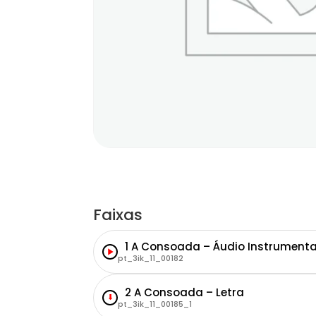
Faixas
1 A Consoada – Áudio Instrumenta
pt_3ik_11_00182
2 A Consoada – Letra
⬇
pt_3ik_11_00185_1