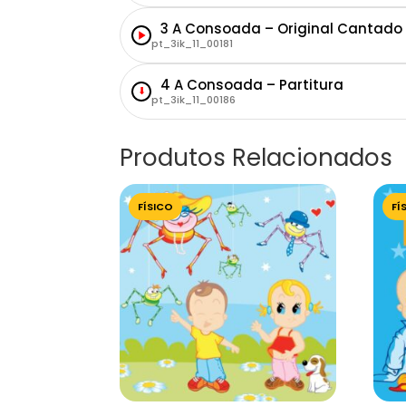
3 A Consoada – Original Cantado
pt_3ik_11_00181
4 A Consoada – Partitura
⬇
pt_3ik_11_00186
Produtos Relacionados
FÍSICO
FÍ