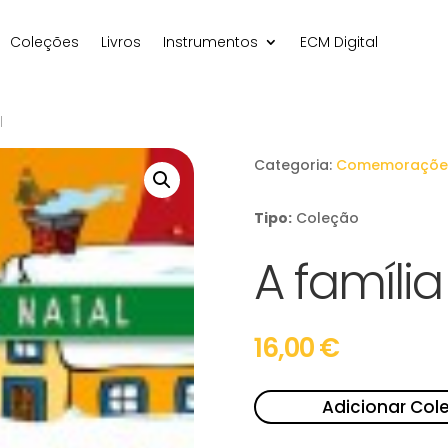
Coleções
Livros
Instrumentos
ECM Digital
l
Categoria:
Comemoraçõe
Tipo:
Coleção
A família
16,00
€
Adicionar Col