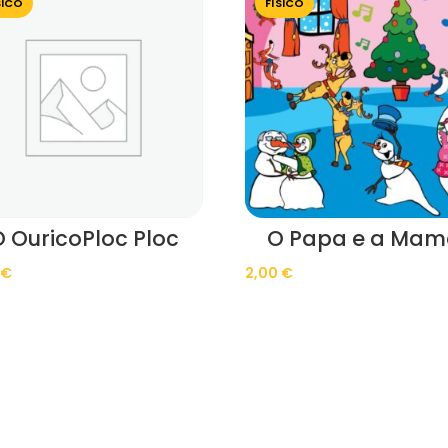
SICO
FÍSICO
O OuricoPloc Ploc
O Papa e a Ma
0
€
2,00
€