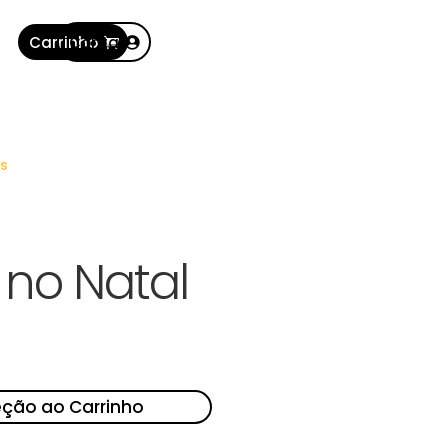
Carrinho
Conta
s
 no Natal
eção ao Carrinho