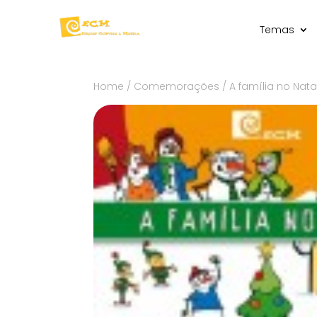
Temas
Home
/
Comemorações
/ A família no Nata