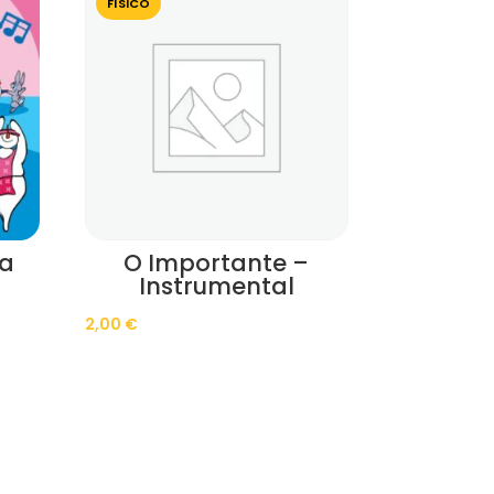
FÍSICO
ma
O Importante –
Instrumental
2,00
€