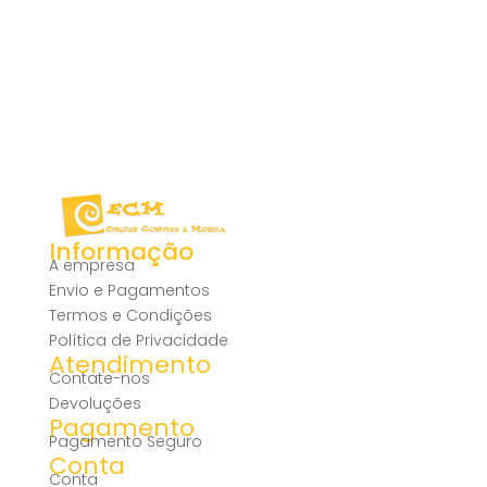
Informação
A empresa
Envio e Pagamentos
Termos e Condições
Política de Privacidade
Atendimento
Contate-nos
Devoluções
Pagamento
Pagamento Seguro
Conta
Conta