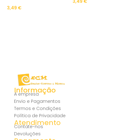
3,49
€
3,49
€
Informação
A empresa
Envio e Pagamentos
Termos e Condições
Política de Privacidade
Atendimento
Contate-nos
Devoluções