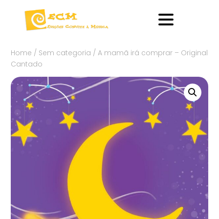
Home
/
Sem categoria
/ A mamã irá comprar – Original
Cantado