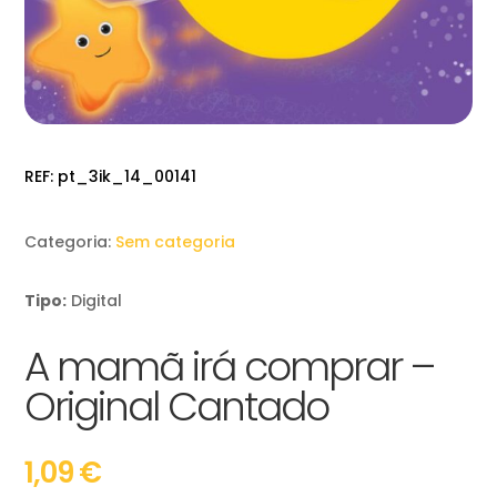
REF:
pt_3ik_14_00141
Categoria:
Sem categoria
Tipo:
Digital
A mamã irá comprar –
Original Cantado
1,09
€