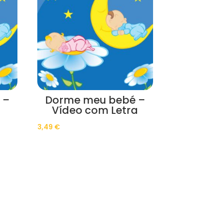
 –
Dorme meu bebé –
Vídeo com Letra
3,49
€