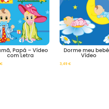
mã, Papá – Vídeo
Dorme meu bebé
com Letra
Vídeo
€
3,49
€