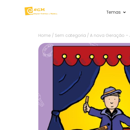
Temas
Home
/
Sem categoria
/ A nova Geração – 