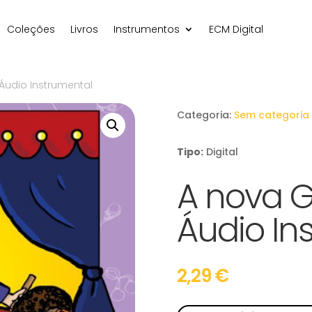
Coleções
Livros
Instrumentos
ECM Digital
Áudio Instrumental
Categoria:
Sem categoria
Tipo:
Digital
A nova 
Áudio In
2,29
€