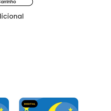
Carrinho
icional
DIGITAL