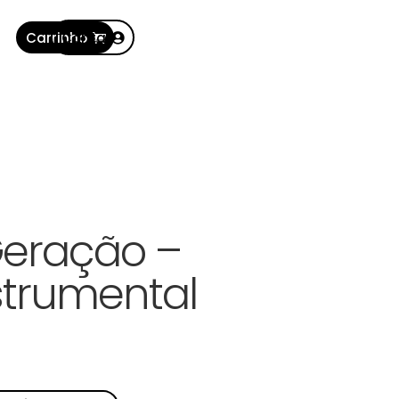
Carrinho
Conta
Geração –
strumental