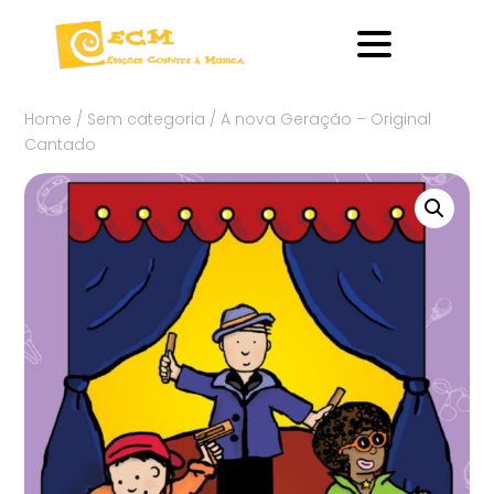
Home
/
Sem categoria
/ A nova Geração – Original
Cantado