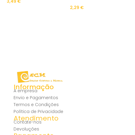
3,49
€
2,29
€
Informação
A empresa
Envio e Pagamentos
Termos e Condições
Política de Privacidade
Atendimento
Contate-nos
Devoluções