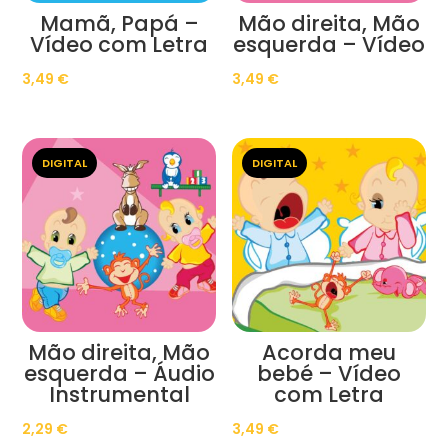
Mamã, Papá –
Mão direita, Mão
Vídeo com Letra
esquerda – Vídeo
3,49
€
3,49
€
DIGITAL
DIGITAL
Mão direita, Mão
Acorda meu
esquerda – Áudio
bebé – Vídeo
Instrumental
com Letra
2,29
€
3,49
€