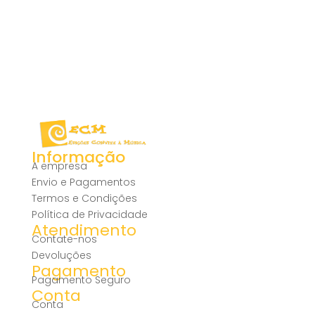
Informação
A empresa
Envio e Pagamentos
Termos e Condições
Política de Privacidade
Atendimento
Contate-nos
Devoluções
Pagamento
Pagamento Seguro
Conta
Conta