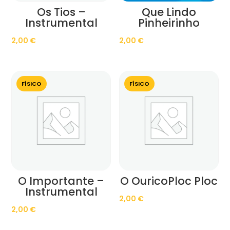
Os Tios –
Que Lindo
Instrumental
Pinheirinho
2,00
€
2,00
€
FÍSICO
FÍSICO
O Importante –
O OuricoPloc Ploc
Instrumental
2,00
€
2,00
€