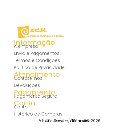
Informação
A empresa
Envio e Pagamentos
Termos e Condições
Política de Privacidade
Atendimento
Contate-nos
Devoluções
Pagamento
Pagamento Seguro
Conta
Conta
Histórico de Compras
Edições Convite à Música © 2026
Powered by Streamline