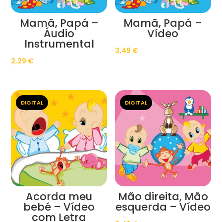
Mamã, Papá –
Mamã, Papá –
Áudio
Vídeo
Instrumental
3,49
€
2,29
€
DIGITAL
DIGITAL
Acorda meu
Mão direita, Mão
bebé – Vídeo
esquerda – Vídeo
com Letra