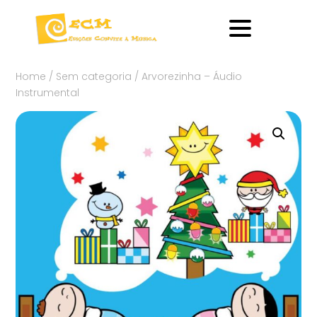
Home
/
Sem categoria
/ Arvorezinha – Áudio
Instrumental