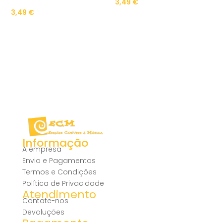
3,49
€
3,49
€
Informação
A empresa
Envio e Pagamentos
Termos e Condições
Política de Privacidade
Atendimento
Contate-nos
Devoluções