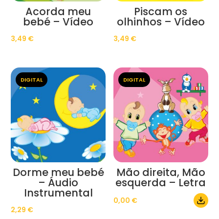
Acorda meu
Piscam os
bebé – Vídeo
olhinhos – Vídeo
3,49
€
3,49
€
DIGITAL
DIGITAL
Dorme meu bebé
Mão direita, Mão
– Áudio
esquerda – Letra
Instrumental
0,00
€
2,29
€