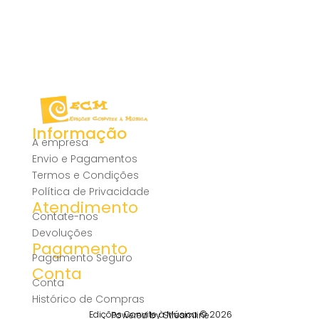
Informação
A empresa
Envio e Pagamentos
Termos e Condições
Política de Privacidade
Atendimento
Contate-nos
Devoluções
Pagamento
Pagamento Seguro
Conta
Conta
Histórico de Compras
Edições Convite à Música © 2026
Powered by Streamline