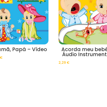
mã, Papá – Vídeo
Acorda meu bebé
Áudio Instrument
€
2,29
€