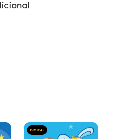
icional
DIGITAL