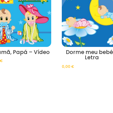
mã, Papá – Vídeo
Dorme meu bebé
Letra
€
0,00
€