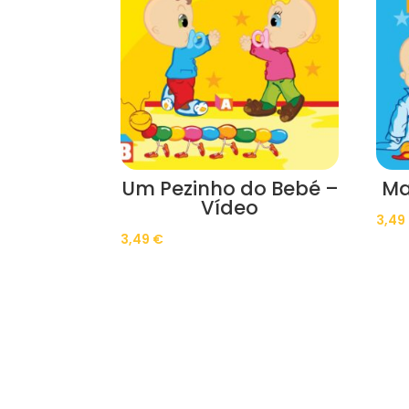
Um Pezinho do Bebé –
Ma
Vídeo
3,49
3,49
€