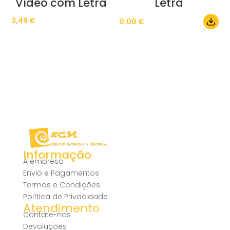
Vídeo com Letra
Letra
3,49
€
0,00
€
Informação
A empresa
Envio e Pagamentos
Termos e Condições
Política de Privacidade
Atendimento
Contate-nos
Devoluções