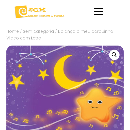
Home
/
Sem categoria
/ Balança o meu barquinho –
Vídeo com Letra