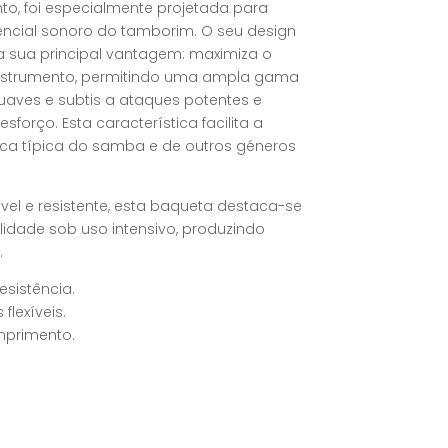
, foi especialmente projetada para
encial sonoro do tamborim. O seu design
 a sua principal vantagem: maximiza o
nstrumento, permitindo uma ampla gama
aves e subtis a ataques potentes e
forço. Esta característica facilita a
ica típica do samba e de outros géneros
ível e resistente, esta baqueta destaca-se
lidade sob uso intensivo, produzindo
.
esistência.
flexíveis.
primento.