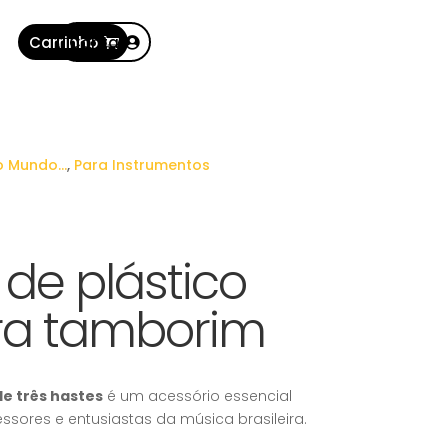
Carrinho
Conta
o Mundo…
,
Para Instrumentos
de plástico
ara tamborim
e três hastes
é um acessório essencial
essores e entusiastas da música brasileira.