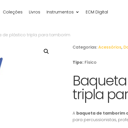
Coleções
Livros
Instrumentos
ECM Digital
 de plástico tripla para tamborim
Categorias:
Acessórios
,
D
Tipo:
Físico
Baqueta 
tripla p
A
baqueta de tamborim d
para percussionistas, prof