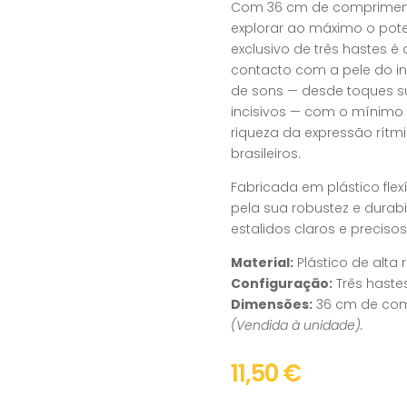
Com 36 cm de comprimento
explorar ao máximo o pot
exclusivo de três hastes é
contacto com a pele do i
de sons — desde toques su
incisivos — com o mínimo es
riqueza da expressão rítm
brasileiros.
Fabricada em plástico flex
pela sua robustez e durabi
estalidos claros e precisos
Material:
Plástico de alta r
Configuração:
Três hastes 
Dimensões:
36 cm de com
(Vendida à unidade).
11,50
€