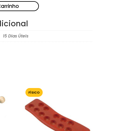
Carrinho
icional
15 Dias Úteis
FÍSICO