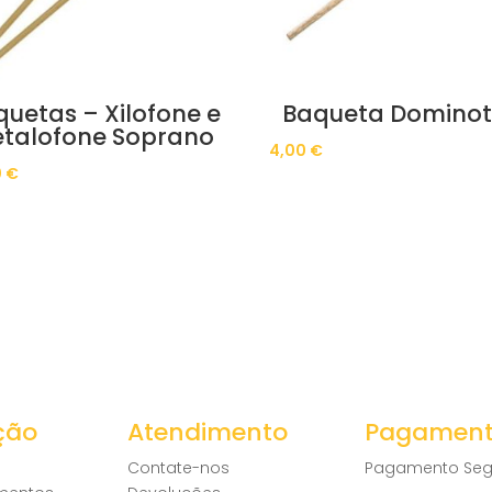
uetas – Xilofone e
Baqueta Dominot
talofone Soprano
4,00
€
0
€
ção
Atendimento
Pagamen
Contate-nos
Pagamento Seg