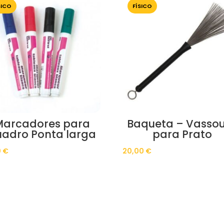
SICO
FÍSICO
Marcadores para
Baqueta – Vasso
adro Ponta larga
para Prato
0
€
20,00
€