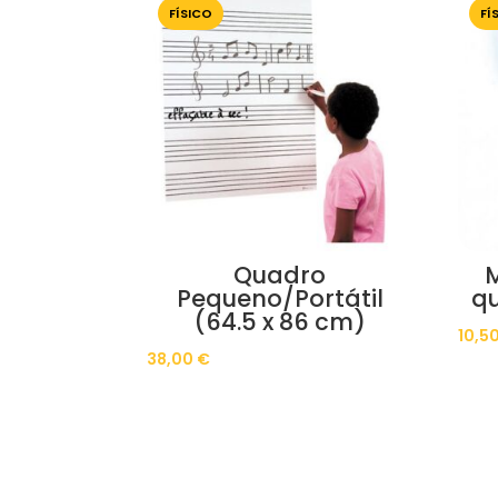
FÍSICO
FÍ
Quadro
Pequeno/Portátil
qu
(64.5 x 86 cm)
10,5
38,00
€