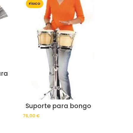
FÍSICO
ura
Suporte para bongo
76,00
€