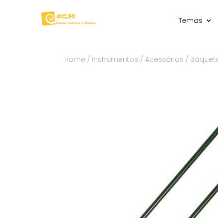
Temas
Home
/
Instrumentos
/
Acessórios
/ Baquet