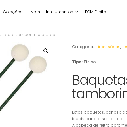
Coleções
Livros
Instrumentos
ECM Digital
as para tamborim e pratos
Categorias:
Acessórios
,
I
Tipo:
Físico
Baqueta
tambori
Estas baquetas, concebida
ideais para descobrir e d
A cabeça de feltro garant