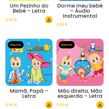
Um Pezinho do
Dorme meu bebé
Bebé – Letra
– Áudio
Instrumental
0,00
€
2,29
€
DIGITAL
DIGITAL
Mamã, Papá –
Mão direita, Mão
Letra
esquerda – Letra
0,00
€
0,00
€