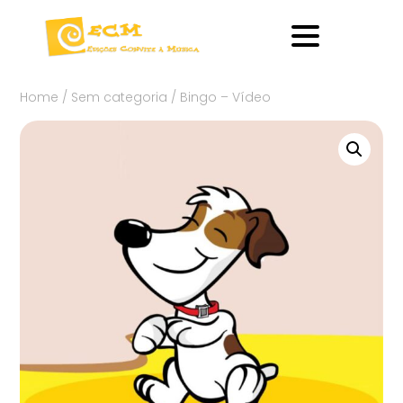
Home
/
Sem categoria
/ Bingo – Vídeo