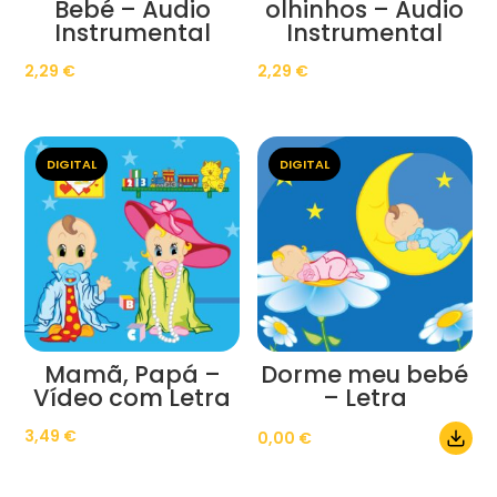
Bebé – Áudio
olhinhos – Áudio
Instrumental
Instrumental
2,29
€
2,29
€
DIGITAL
DIGITAL
Mamã, Papá –
Dorme meu bebé
Vídeo com Letra
– Letra
3,49
€
0,00
€