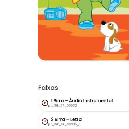
Faixas
1 Birra – Áudio Instrumental
pt_3ik_14_00032
2 Birra – Letra
⬇
pt_3ik_14_00035_1