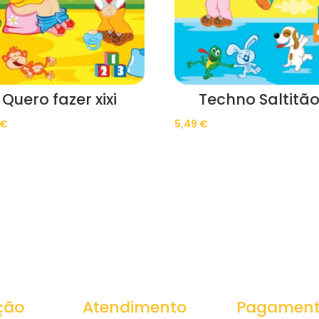
Quero fazer xixi
Techno Saltitã
€
5,49
€
ção
Atendimento
Pagamen