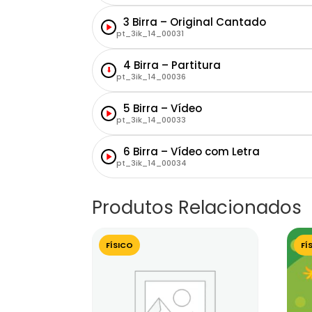
3 Birra – Original Cantado
pt_3ik_14_00031
4 Birra – Partitura
⬇
pt_3ik_14_00036
5 Birra – Vídeo
pt_3ik_14_00033
6 Birra – Vídeo com Letra
pt_3ik_14_00034
Produtos Relacionados
FÍSICO
FÍ