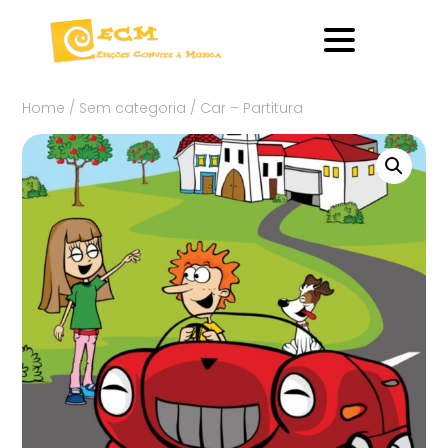
Home
/
Sem categoria
/ Car – Partitura