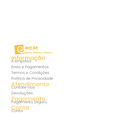
Informação
A empresa
Envio e Pagamentos
Termos e Condições
Política de Privacidade
Atendimento
Contate-nos
Devoluções
Pagamento
Pagamento Seguro
Conta
Conta