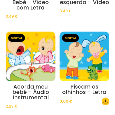
Bebé – Vídeo
esquerda – Vídeo
com Letra
3,49
€
3,49
€
DIGITAL
DIGITAL
Acorda meu
Piscam os
bebé – Áudio
olhinhos – Letra
Instrumental
0,00
€
2,29
€