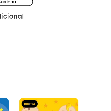
Carrinho
icional
DIGITAL