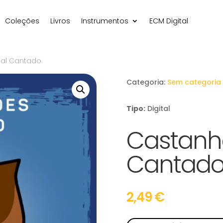
Coleções
Livros
Instrumentos
ECM Digital
nal Cantado
Categoria:
Sem categoria
Tipo:
Digital
Castanha
Cantad
2,49
€