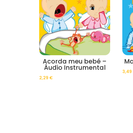
Acorda meu bebé –
Ma
Áudio Instrumental
3,49
2,29
€