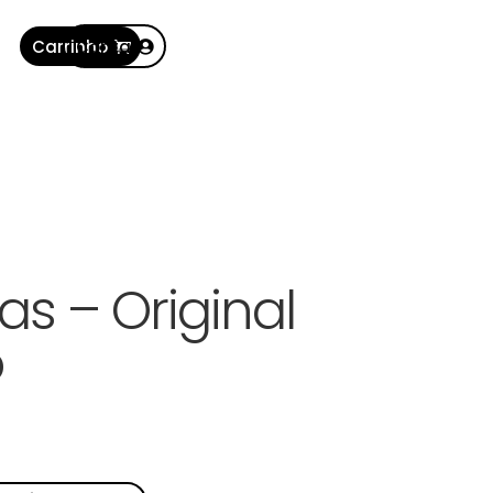
Carrinho
Conta
s – Original
o