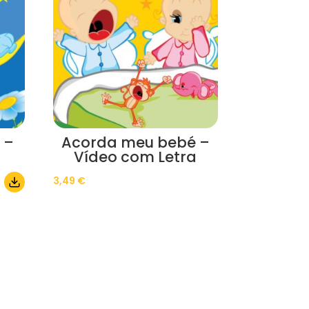
 –
Acorda meu bebé –
Vídeo com Letra
3,49
€