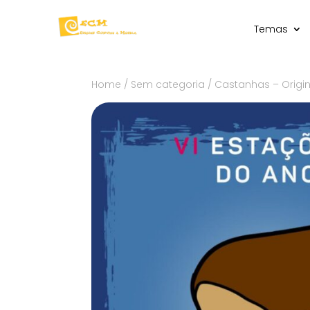
Temas
Home
/
Sem categoria
/ Castanhas – Origi