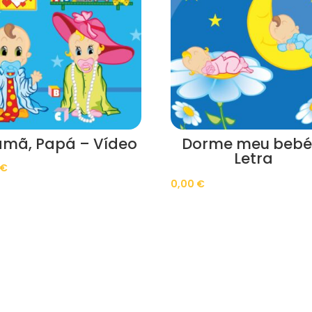
mã, Papá – Vídeo
Dorme meu bebé
Letra
€
0,00
€