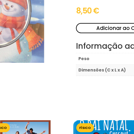
8,50
€
Adicionar ao 
Informação ad
Peso
Dimensões (C x L x A)
SICO
FÍSICO