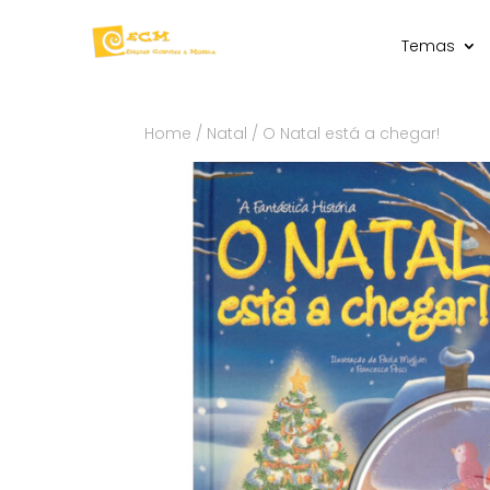
Temas
Home
/
Natal
/ O Natal está a chegar!