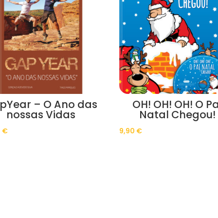
pYear – O Ano das
OH! OH! OH! O Pa
nossas Vidas
Natal Chegou!
0
€
9,90
€