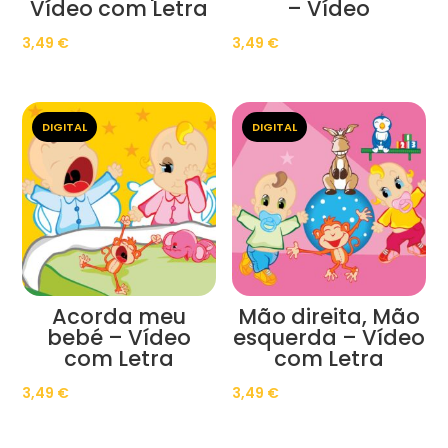
Vídeo com Letra
– Vídeo
3,49
€
3,49
€
DIGITAL
DIGITAL
Acorda meu
Mão direita, Mão
bebé – Vídeo
esquerda – Vídeo
com Letra
com Letra
3,49
€
3,49
€