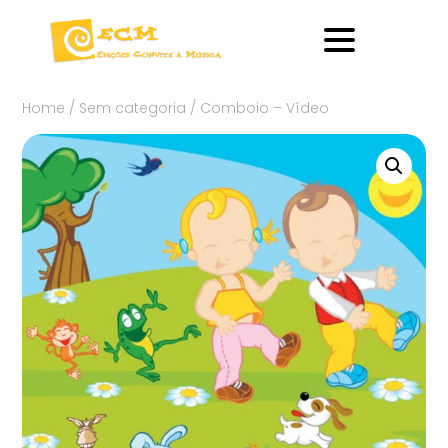
Home
/
Sem categoria
/ Comboio – Vídeo