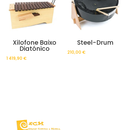
Xilofone Baixo
Steel-Drum
Diatónico
210,00
€
1 419,90
€