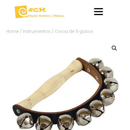
Home
/
Instrumentos
/ Coroa de 9 guizos