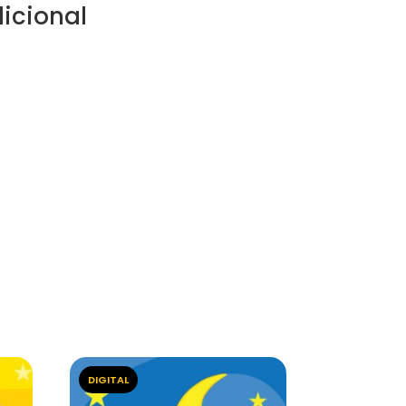
icional
DIGITAL