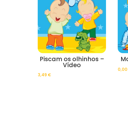
Piscam os olhinhos –
Ma
Vídeo
0,0
3,49
€