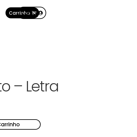
Carrinho
Conta
to – Letra
Carrinho