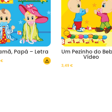
mã, Papá – Letra
Um Pezinho do Beb
Vídeo
0
€
3,49
€