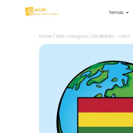
Temas
Home
/
Sem categoria
/ De Allacito – Letra