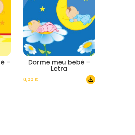
é –
Dorme meu bebé –
Letra
0,00
€