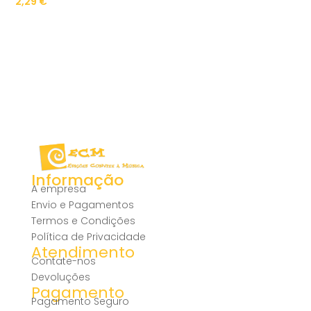
2,29
€
Informação
A empresa
Envio e Pagamentos
Termos e Condições
Política de Privacidade
Atendimento
Contate-nos
Devoluções
Pagamento
Pagamento Seguro