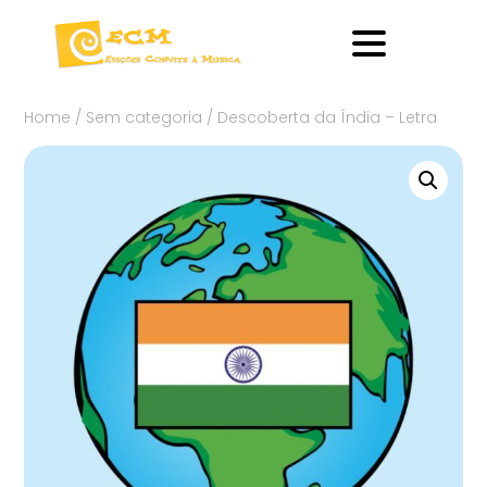
Home
/
Sem categoria
/ Descoberta da Índia – Letra