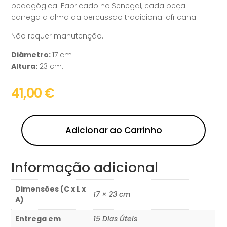
pedagógica. Fabricado no Senegal, cada peça
carrega a alma da percussão tradicional africana.
Não requer manutenção.
Diâmetro:
17 cm
Altura:
23 cm.
41,00
€
Adicionar ao Carrinho
Informação adicional
Dimensões (C x L x
17 × 23 cm
A)
Entrega em
15 Dias Úteis