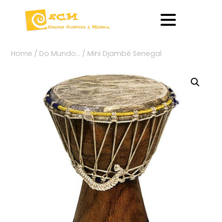
Home
/
Do Mundo…
/ Mini Djambé Senegal