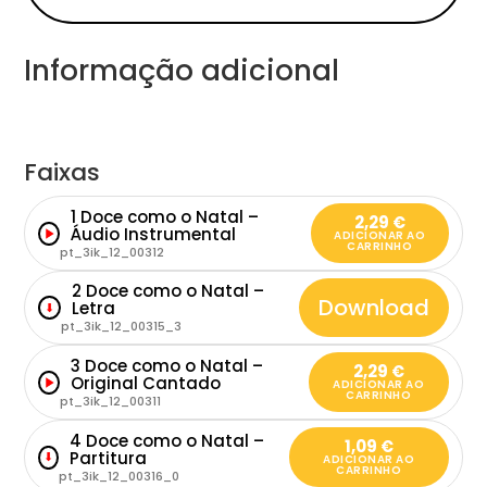
Informação adicional
Faixas
1 Doce como o Natal –
2,29
€
Áudio Instrumental
ADICIONAR AO
CARRINHO
pt_3ik_12_00312
2 Doce como o Natal –
Download
Letra
⬇
pt_3ik_12_00315_3
3 Doce como o Natal –
2,29
€
Original Cantado
ADICIONAR AO
CARRINHO
pt_3ik_12_00311
4 Doce como o Natal –
1,09
€
Partitura
⬇
ADICIONAR AO
CARRINHO
pt_3ik_12_00316_0