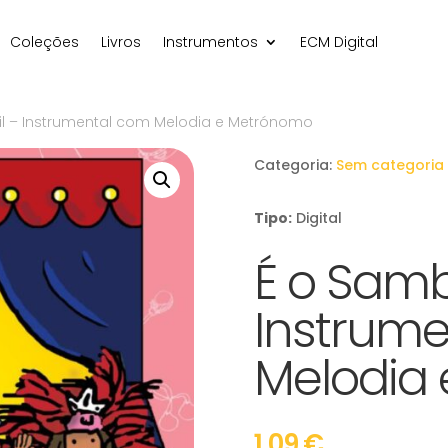
Coleções
Livros
Instrumentos
ECM Digital
il – Instrumental com Melodia e Metrónomo
Categoria:
Sem categoria
Tipo:
Digital
É o Samb
Instrum
Melodia
1,09
€