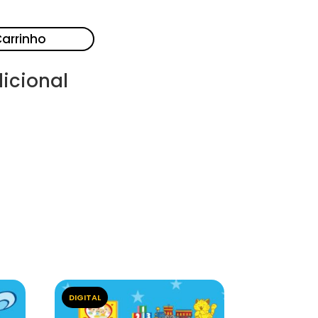
Carrinho
icional
DIGITAL