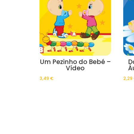
Um Pezinho do Bebé –
D
Vídeo
Á
3,49
€
2,29