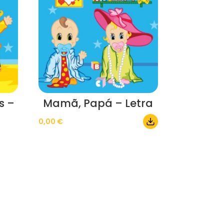
s –
Mamã, Papá – Letra
0,00
€