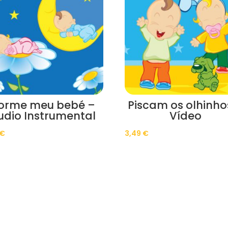
orme meu bebé –
Piscam os olhinho
udio Instrumental
Vídeo
€
3,49
€