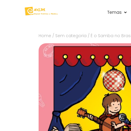
Temas
Home
/
Sem categoria
/ É o Samba no Bras