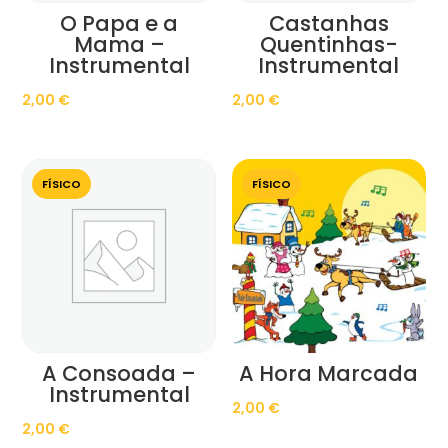
O Papa e a
Castanhas
Mama –
Quentinhas-
Instrumental
Instrumental
2,00
€
2,00
€
FÍSICO
FÍSICO
A Consoada –
A Hora Marcada
Instrumental
2,00
€
2,00
€