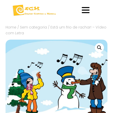
Home
/
Sem categoria
/ Está um frio de rachar! – Vídeo
com Letra