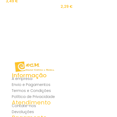
3,49
€
2,29
€
Informação
A empresa
Envio e Pagamentos
Termos e Condições
Política de Privacidade
Atendimento
Contate-nos
Devoluções