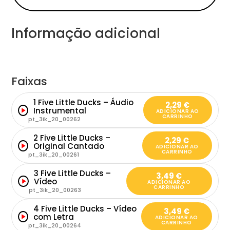
Informação adicional
Faixas
1 Five Little Ducks – Áudio
2,29
€
Instrumental
ADICIONAR AO
CARRINHO
pt_3ik_20_00262
2 Five Little Ducks –
2,29
€
Original Cantado
ADICIONAR AO
CARRINHO
pt_3ik_20_00261
3 Five Little Ducks –
3,49
€
Vídeo
ADICIONAR AO
CARRINHO
pt_3ik_20_00263
4 Five Little Ducks – Vídeo
3,49
€
com Letra
ADICIONAR AO
CARRINHO
pt_3ik_20_00264