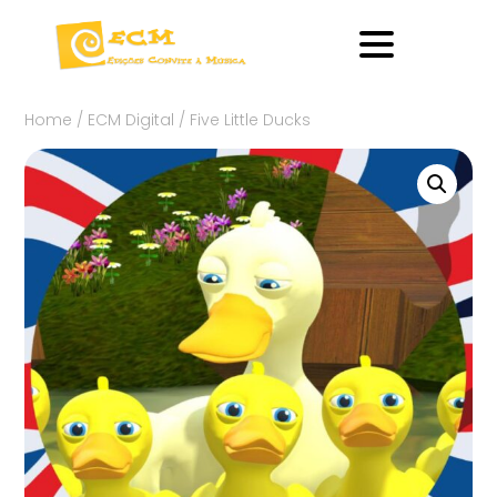
Home
/
ECM Digital
/ Five Little Ducks