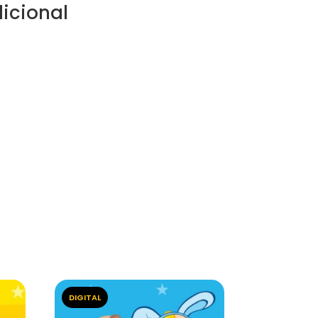
icional
DIGITAL