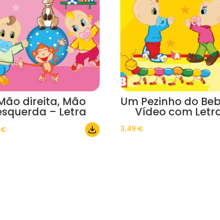
Mão direita, Mão
Um Pezinho do Beb
esquerda – Letra
Vídeo com Letr
3,49
€
0
€