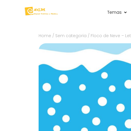
Temas
Home
/
Sem categoria
/ Floco de Neve – Le