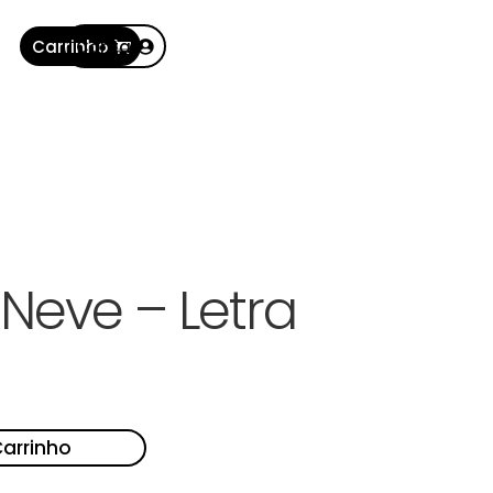
Carrinho
Conta
 Neve – Letra
Carrinho