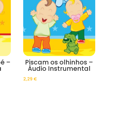
é –
Piscam os olhinhos –
a
Áudio Instrumental
2,29
€