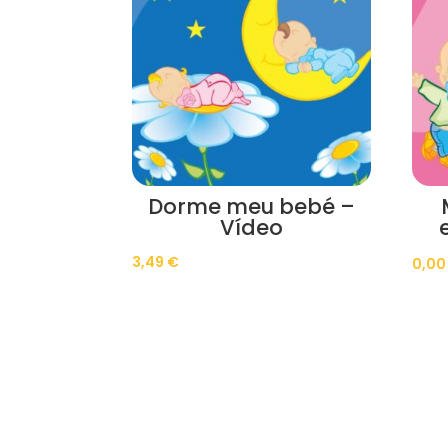
Dorme meu bebé –
Vídeo
3,49
€
0,0