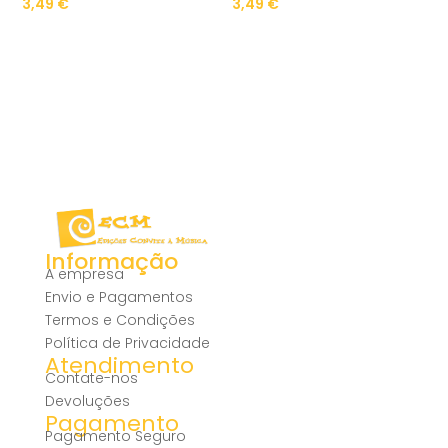
3,49
€
3,49
€
Informação
A empresa
Envio e Pagamentos
Termos e Condições
Política de Privacidade
Atendimento
Contate-nos
Devoluções
Pagamento
Pagamento Seguro