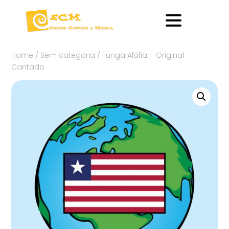
Home
/
Sem categoria
/ Funga Aláfia – Original
Cantado