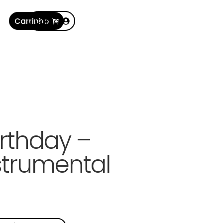
Carrinho
Conta
rthday –
strumental