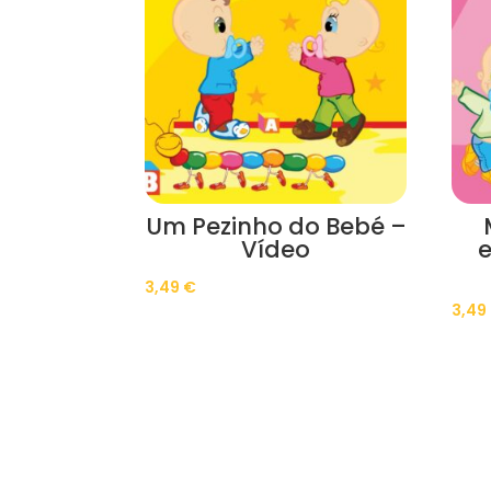
Um Pezinho do Bebé –
Vídeo
e
3,49
€
3,49