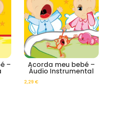
é –
Acorda meu bebé –
a
Áudio Instrumental
2,29
€