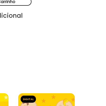
Carrinho
icional
DIGITAL