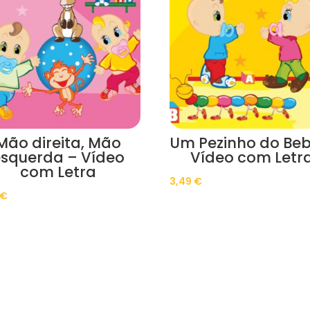
Mão direita, Mão
Um Pezinho do Beb
squerda – Vídeo
Vídeo com Letr
com Letra
3,49
€
€