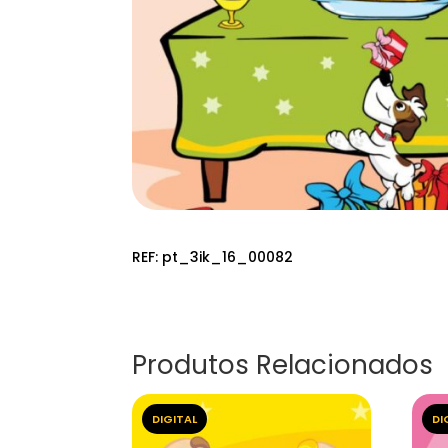
REF:
pt_3ik_16_00082
Produtos Relacionados
DIGITAL
DI