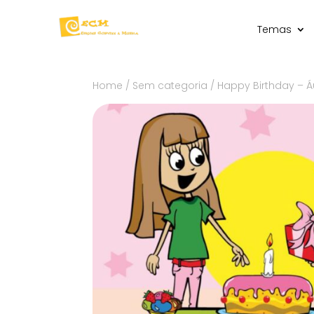
Temas
Home
/
Sem categoria
/ Happy Birthday – Á