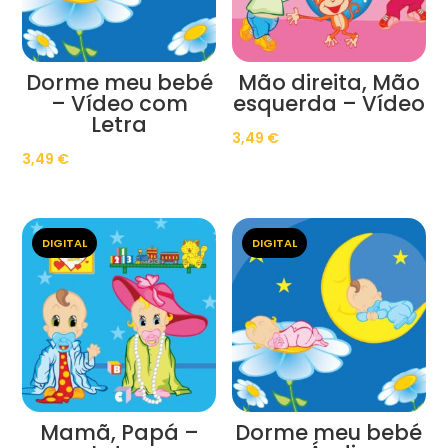
Dorme meu bebé
Mão direita, Mão
– Vídeo com
esquerda – Vídeo
Letra
3,49
€
3,49
€
DIGITAL
DIGITAL
Mamã, Papá –
Dorme meu bebé