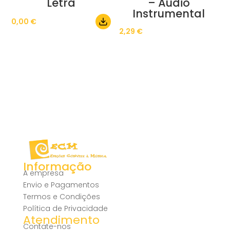
Letra
– Áudio
Instrumental
0,00
€
2,29
€
Informação
A empresa
Envio e Pagamentos
Termos e Condições
Política de Privacidade
Atendimento
Contate-nos