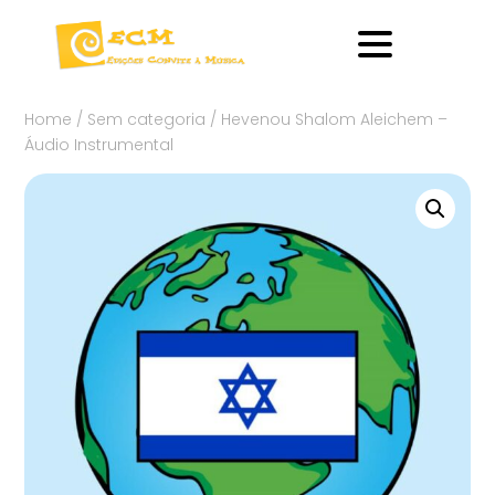
Home
/
Sem categoria
/ Hevenou Shalom Aleichem –
Áudio Instrumental