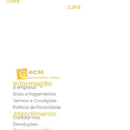
3,49
€
2,29
€
Informação
A empresa
Envio e Pagamentos
Termos e Condições
Política de Privacidade
Atendimento
Contate-nos
Devoluções