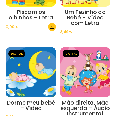
Piscam os
Um Pezinho do
olhinhos – Letra
Bebé – Vídeo
com Letra
0,00
€
3,49
€
DIGITAL
DIGITAL
Dorme meu bebé
Mão direita, Mão
– Vídeo
esquerda – Áudio
Instrumental