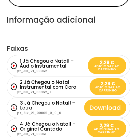
Informação adicional
Faixas
1 Já Chegou o Natal! –
2,29
€
Áudio Instrumental
ADICIONAR AO
CARRINHO
pt_3ik_21_00062
2 Já Chegou o Natal! –
2,29
€
Instrumental com Coro
ADICIONAR AO
CARRINHO
pt_3ik_21_00062_1
3 Já Chegou o Natal! –
Download
Letra
⬇
pt_3ik_21_00065_0_0_0
4 Já Chegou o Natal! –
2,29
€
Original Cantado
ADICIONAR AO
CARRINHO
pt_3ik_21_00061