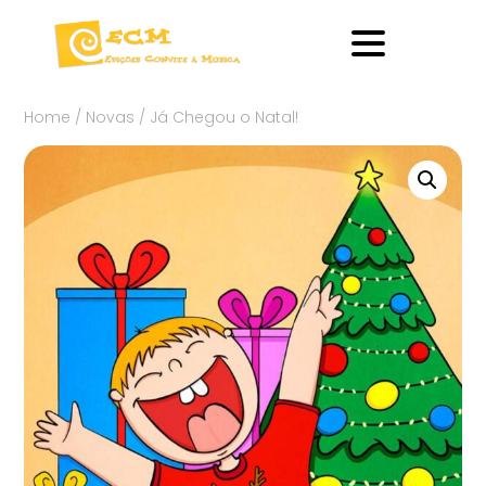
Home
/
Novas
/ Já Chegou o Natal!