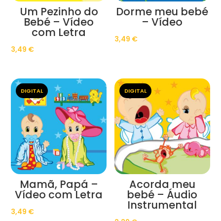
Um Pezinho do
Dorme meu bebé
Bebé – Vídeo
– Vídeo
com Letra
3,49
€
3,49
€
DIGITAL
DIGITAL
Mamã, Papá –
Acorda meu
Vídeo com Letra
bebé – Áudio
Instrumental
3,49
€