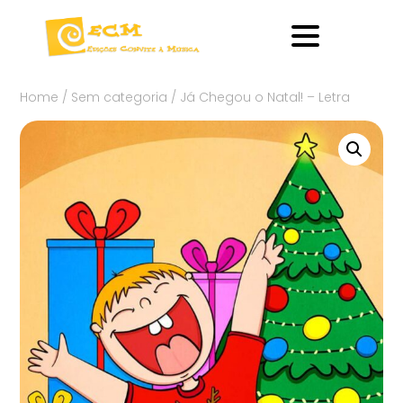
Home
/
Sem categoria
/ Já Chegou o Natal! – Letra