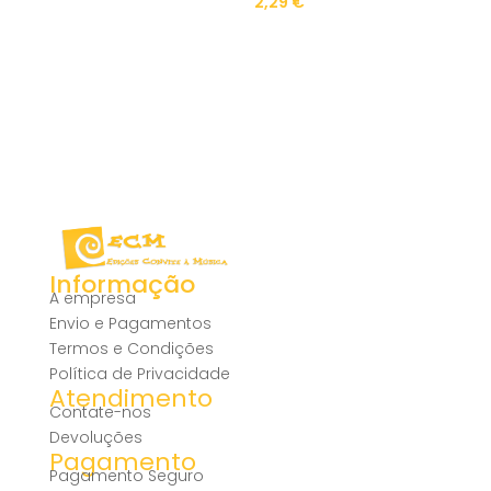
2,29
€
Informação
A empresa
Envio e Pagamentos
Termos e Condições
Política de Privacidade
Atendimento
Contate-nos
Devoluções
Pagamento
Pagamento Seguro