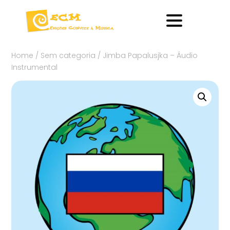
Home
/
Sem categoria
/ Jimba Papalusjka – Áudio
Instrumental