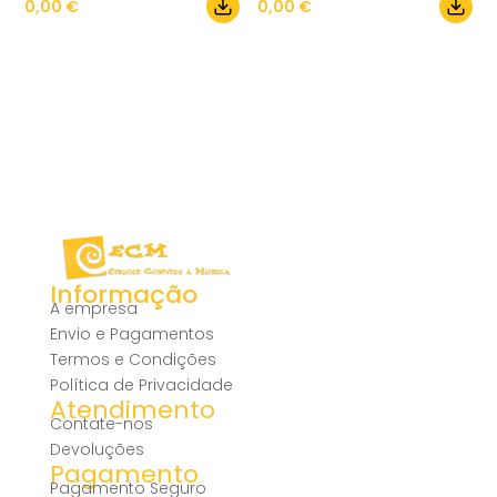
0,00
€
0,00
€
Informação
A empresa
Envio e Pagamentos
Termos e Condições
Política de Privacidade
Atendimento
Contate-nos
Devoluções
Pagamento
Pagamento Seguro