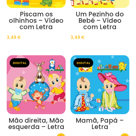
Piscam os
Um Pezinho do
olhinhos – Vídeo
Bebé – Vídeo
com Letra
com Letra
3,49
€
3,49
€
DIGITAL
DIGITAL
Mão direita, Mão
Mamã, Papá –
esquerda – Letra
Letra