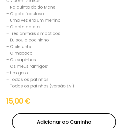
CD com 12 faixas:
– Na quinta do tio Manel
– O gato fabuloso
– Uma vez era um menino
– O pato pateta
– Três animais simpáticos
– Eu sou o coelhinho
– O elefante
– O macaco
– Os sapinhos
– Os meus “amigos”
– Um gato
– Todos os patinhos
– Todos os patinhos (versão t.v.)
15,00
€
Adicionar ao Carrinho