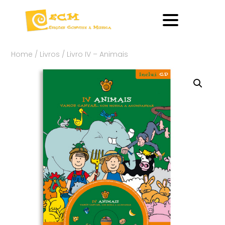
Home
/
Livros
/ Livro IV – Animais