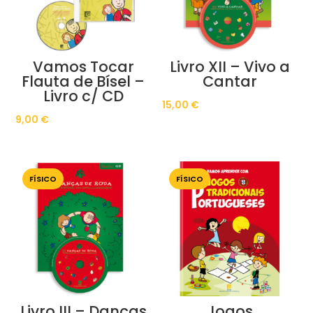
Vamos Tocar
Livro XII – Vivo a
Flauta de Bísel –
Cantar
Livro c/ CD
15,00
€
9,00
€
FÍSICO
FÍSICO
Livro III – Danças
Jogos