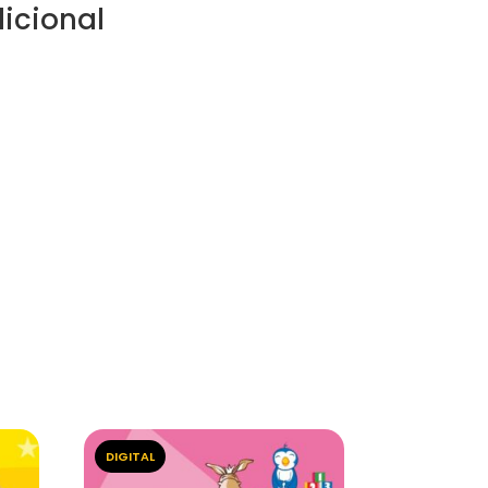
icional
DIGITAL