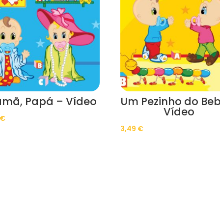
mã, Papá – Vídeo
Um Pezinho do Beb
Vídeo
€
3,49
€