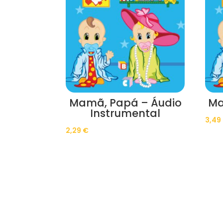
Mamã, Papá – Áudio
Ma
Instrumental
3,49
2,29
€