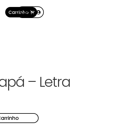
Carrinho
Conta
pá – Letra
Carrinho