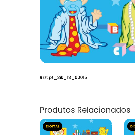
REF:
pt_3ik_13_00015
Produtos Relacionados
DIGITAL
DI