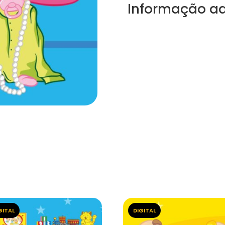
Informação ad
GITAL
DIGITAL