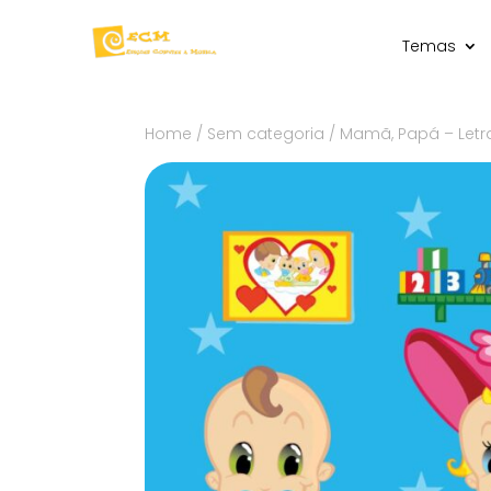
Temas
Home
/
Sem categoria
/ Mamã, Papá – Letr