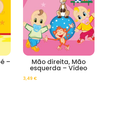
é –
Mão direita, Mão
esquerda – Vídeo
3,49
€