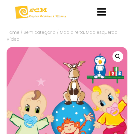
Home
/
Sem categoria
/ Mão direita, Mão esquerda –
Vídeo