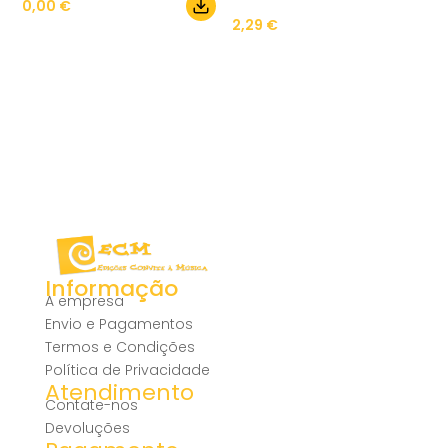
0,00
€
2,29
€
Informação
A empresa
Envio e Pagamentos
Termos e Condições
Política de Privacidade
Atendimento
Contate-nos
Devoluções