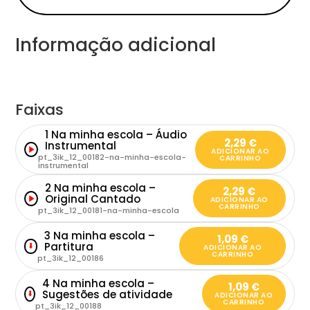
Informação adicional
Faixas
1 Na minha escola – Áudio
2,29
€
Instrumental
ADICIONAR AO
pt_3ik_12_00182-na-minha-escola-
CARRINHO
instrumental
2 Na minha escola –
2,29
€
Original Cantado
ADICIONAR AO
CARRINHO
pt_3ik_12_00181-na-minha-escola
3 Na minha escola –
1,09
€
Partitura
⬇
ADICIONAR AO
CARRINHO
pt_3ik_12_00186
4 Na minha escola –
1,09
€
Sugestões de atividade
⬇
ADICIONAR AO
CARRINHO
pt_3ik_12_00188