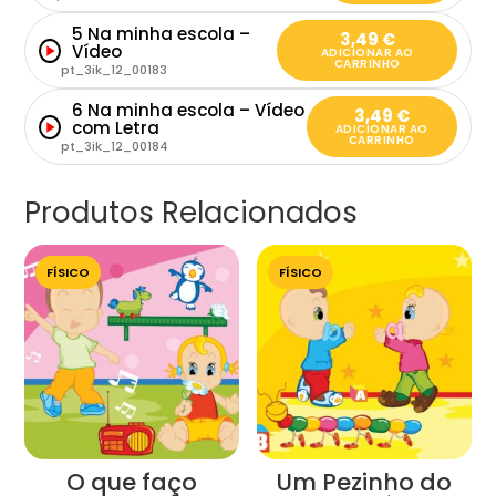
5 Na minha escola –
3,49
€
Vídeo
ADICIONAR AO
CARRINHO
pt_3ik_12_00183
6 Na minha escola – Vídeo
3,49
€
com Letra
ADICIONAR AO
CARRINHO
pt_3ik_12_00184
Produtos Relacionados
FÍSICO
FÍSICO
O que faço
Um Pezinho do