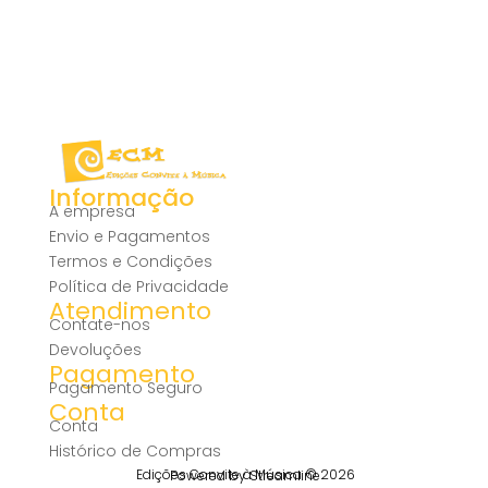
Informação
A empresa
Envio e Pagamentos
Termos e Condições
Política de Privacidade
Atendimento
Contate-nos
Devoluções
Pagamento
Pagamento Seguro
Conta
Conta
Histórico de Compras
Edições Convite à Música © 2026
Powered by Streamline