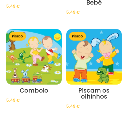
Bebé
5,49
€
5,49
€
FÍSICO
FÍSICO
Comboio
Piscam os
olhinhos
5,49
€
5,49
€